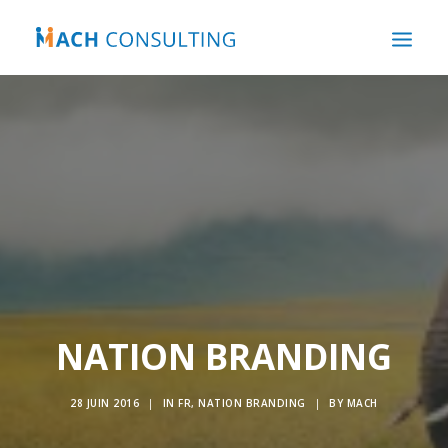
ACCUEIL
QUI SOMMES-NOUS ?
NOTRE EXPERTISE
NOS ACTIVITÉS
NOTRE ACTUALITÉ
CONTACT
NATION BRANDING
28 JUIN 2016
|
IN
FR
,
NATION BRANDING
|
BY
MACH